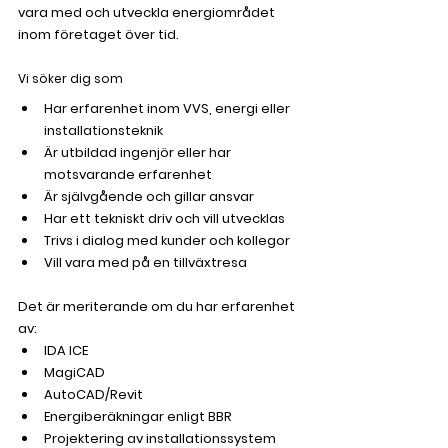
vara med och utveckla energiområdet 
inom företaget över tid.
Vi söker dig som
Har erfarenhet inom VVS, energi eller 
installationsteknik
Är utbildad ingenjör eller har 
motsvarande erfarenhet
Är självgående och gillar ansvar
Har ett tekniskt driv och vill utvecklas
Trivs i dialog med kunder och kollegor
Vill vara med på en tillväxtresa
Det är meriterande om du har erfarenhet 
av:
IDA ICE
MagiCAD
AutoCAD/Revit
Energiberäkningar enligt BBR
Projektering av installationssystem