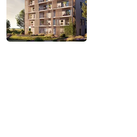
ReKonik AB
Där funktion & innovation möts
Läs mer
Om oss
Våra tjänster
Våra referensprojekt
Hållbarhetsfokus
Team