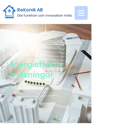
ReKonik AB
Där funktion och innovation möts
VÅRT FOKUS
Energieffektiv
a lösningar