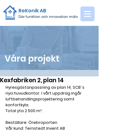
ReKonik AB
Där funktion och innovation möts
Våra projekt
Kexfabriken 2, plan 14
Hyresgästanpassning av plan 14, SCB´s 
nya huvudkontor. I vårt uppdrag ingår 
luftbehandlingsprojektering samt 
konfortkyla.
Total yta 2 500 m².
Beställare: Örebroporten
Vår kund: Ternstedt Invent AB